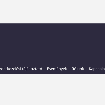
Adatkezelési tájékoztató
Események
Rólunk
Kapcsola
kapcsolat@experiverzum.hu
+36 30 085 2546
2026 MINDEN JOG FENNTARTVA.
DESIGNED WITH LOVE BY PIXEL RANGER STUDIO HUNGARY