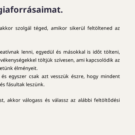
giaforrásaimat.
kor szolgál téged, amikor sikerül feltöltened az
tívnak lenni, egyedül és másokkal is időt tölteni,
 tevékenységekkel töltjük szívesen, ami kapcsolódik az
letünk élményeit.
, és egyszer csak azt vesszük észre, hogy mindent
és fásultak leszünk.
 akkor válogass és válassz az alábbi feltöltődési