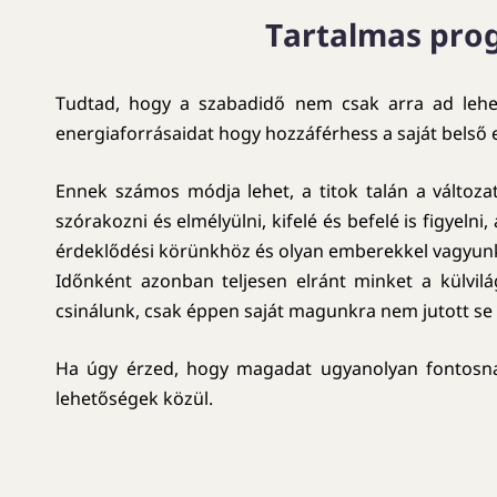
Tartalmas prog
Tudtad, hogy a szabadidő nem csak arra ad lehet
energiaforrásaidat hogy hozzáférhess a saját belső
Ennek számos módja lehet, a titok talán a változa
szórakozni és elmélyülni, kifelé és befelé is figyeln
érdeklődési körünkhöz és olyan emberekkel vagyunk, 
Időnként azonban teljesen elránt minket a külvil
csinálunk, csak éppen saját magunkra nem jutott se id
Ha úgy érzed, hogy magadat ugyanolyan fontosnak 
lehetőségek közül.