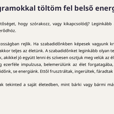
ramokkal töltöm fel belső ener
őséget, hogy szórakozz, vagy kikapcsolódj? Leginkább ak
 erődhöz.
tosságban rejlik. Ha szabadidőnkben képesek vagyunk krea
i, akkor teljes az életünk. A szabadidőnket leginkább olyan
akikkel jó együtt lenni és szívesen osztjuk meg velük az é
ág ezerféle impulzusa, belemerülünk az élet forgatagába
őnk, se energiánk. Ettől frusztráltak, ingerültek, fáradtak 
tekinted a saját életedben, mint bárki vagy bármi mást,