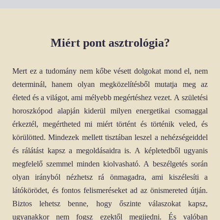
Miért pont asztrológia?
Mert ez a tudomány nem kőbe vésett dolgokat mond el, nem
determinál, hanem olyan megközelítésből mutatja meg az
életed és a világot, ami mélyebb megértéshez vezet. A születési
horoszkópod alapján kiderül milyen energetikai csomaggal
érkeztél, megértheted mi miért történt és történik veled, és
körülötted. Mindezek mellett tisztában leszel a nehézségeiddel
és rálátást kapsz a megoldásaidra is. A képletedből ugyanis
megfelelő szemmel minden kiolvasható. A beszélgetés során
olyan irányból nézhetsz rá önmagadra, ami kiszélesíti a
látókörödet, és fontos felismeréseket ad az önismereted útján.
Biztos lehetsz benne, hogy őszinte válaszokat kapsz,
ugyanakkor nem fogsz ezektől megijedni. És valóban