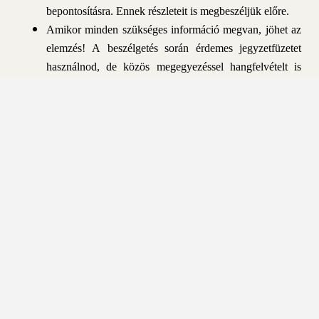
bepontosításra. Ennek részleteit is megbeszéljük előre.
Amikor minden szükséges információ megvan, jöhet az
elemzés! A beszélgetés során érdemes jegyzetfüzetet
használnod, de közös megegyezéssel hangfelvételt is
készíthetsz. Utólag ennek a meghallgatása sokszor újabb
felismerésekre ad kiváló lehetőséget.
Ha a konzultáció közben kérdésed van, azt is
alaposabban átbeszéljük az asztrológia tükrében.
Online találkozó után elküldöm neked kép formátumban
a születési horoszkópod ábráját, igény esetén pedig
kézzel is megrajzolom.
IDŐPONTOT KÉREK