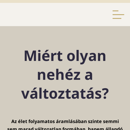
Miért olyan
nehéz a
változtatás?
Az élet folyamatos áramlásában szinte semmi
sem marad változatlan formában, hanem állandó