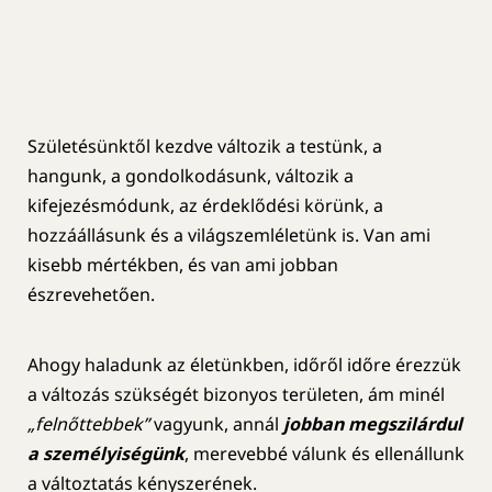
Születésünktől kezdve változik a testünk, a
hangunk, a gondolkodásunk, változik a
kifejezésmódunk, az érdeklődési körünk, a
hozzáállásunk és a világszemléletünk is. Van ami
kisebb mértékben, és van ami jobban
észrevehetően.
Ahogy haladunk az életünkben, időről időre érezzük
a változás szükségét bizonyos területen, ám minél
„felnőttebbek”
vagyunk, annál
jobban megszilárdul
a személyiségünk
, merevebbé válunk és ellenállunk
a változtatás kényszerének.