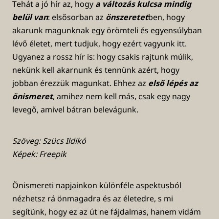
Tehát a jó hír az, hogy
a változás kulcsa mindig
belül van
: elsősorban az
önszeretet
ben, hogy
akarunk magunknak egy örömteli és egyensúlyban
lévő életet, mert tudjuk, hogy ezért vagyunk itt.
Ugyanez a rossz hír is: hogy csakis rajtunk múlik,
nekünk kell akarnunk és tennünk azért, hogy
jobban érezzük magunkat. Ehhez az
első lépés az
önismeret
, amihez nem kell más, csak egy nagy
levegő, amivel bátran belevágunk.
Szöveg: Szücs Ildikó
Képek: Freepik
Önismereti napjainkon különféle aspektusból
nézhetsz rá önmagadra és az életedre, s mi
segítünk, hogy ez az út ne fájdalmas, hanem vidám