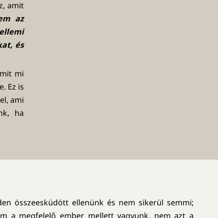
z, amit
nem az
llemi
at, és
amit mi
. Ez is
el, ami
nk, ha
en összeesküdött ellenünk és nem sikerül semmi;
em a megfelelő ember mellett vagyunk, nem azt a