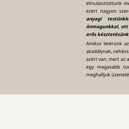
elmulasztottunk
me
ezért nagyon sze
anyagi testünk
önmagunkkal, ott t
erős késztetésünk 
Amikor letérünk az
akadálynak, nehézsé
azért van, mert az
egy magasabb tuda
meghalljuk üzeneté