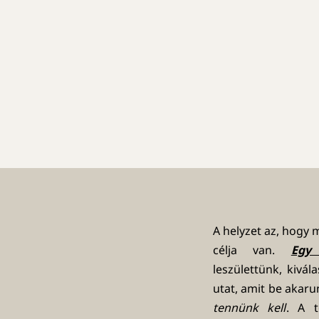
A helyzet az, hogy
célja van.
Egy
leszülettünk, kivál
utat, amit be akaru
tennünk kell
. A t