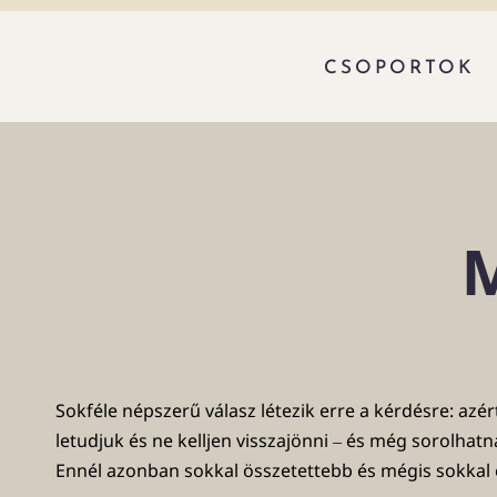
CSOPORTOK
M
Sokféle népszerű válasz létezik erre a kérdésre: azé
letudjuk és ne kelljen visszajönni ‒ és még sorolhat
Ennél azonban sokkal összetettebb és mégis sokkal e