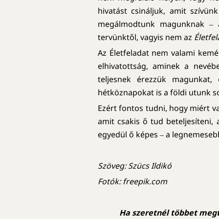
hivatást csináljuk, amit szívün
megálmodtunk magunknak ‒ a
tervünktől, vagyis nem az
Életfe
Az Életfeladat nem valami kemé
elhivatottság, aminek a nevé
teljesnek érezzük magunkat, 
hétköznapokat is a földi utunk s
Ezért fontos tudni, hogy miért v
amit csakis ő tud beteljesíteni,
egyedül ő képes ‒ a legnemesebb 
Szöveg: Szücs Ildikó
Fotók: freepik.com
Ha szeretnél többet megt