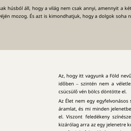
k húsból áll, hogy a világ nem csak annyi, amennyit a két
éjén mozog. És azt is kimondhatjuk, hogy a dolgok soha n
Az, hogy itt vagyunk a Föld ne
időben ‒ szintén nem a véletl
csücsülő vén bölcs döntötte el.
Az Élet nem egy egyfelvonásos 
áramlat, és mi minden jelenetb
el. Viszont feledékeny színész
kizárólag arra az egy jelenetre 