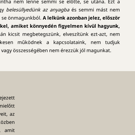
mintha nem lenne semmi se előtte, se utána. Ezt a
ogy
belesüllyedünk az anyagba
és semmi mást nem
l, se önmagunkból.
A lelkünk azonban jelez, először
kel, amiket könnyedén figyelmen kívül hagyunk,
án kicsit megbetegszünk, elveszítünk ezt-azt, nem
ézkesen működnek a kapcsolataink, nem tudjuk
 vagy összességében nem érezzük jól magunkat.
ejezett
előtt
eit, az
eközben
, amit