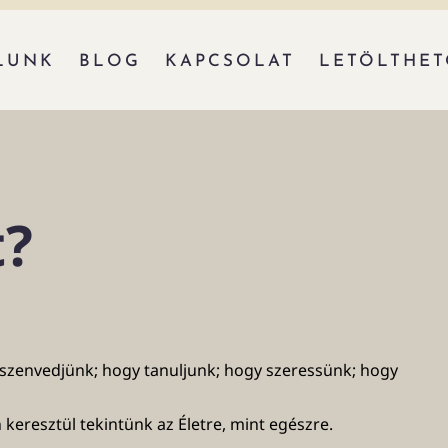
LUNK
BLOG
KAPCSOLAT
LETÖLTHE
t?
gy szenvedjünk; hogy tanuljunk; hogy szeressünk; hogy
eresztül tekintünk az Életre, mint egészre.