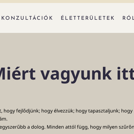
KONZULTÁCIÓK
ÉLETTERÜLETEK
RÓ
iért vagyunk it
rt, hogy fejlődjünk; hogy élvezzük; hogy tapasztaljunk; ho
nám.
gyszerűbb a dolog. Minden attól függ, hogy milyen szűrőn k