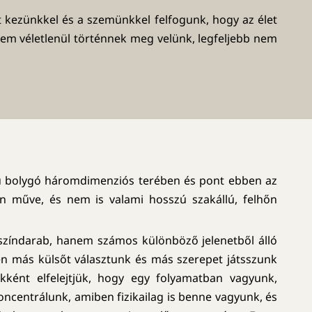
 kezünkkel és a szemünkkel felfogunk, hogy az élet
em véletlenül történnek meg velünk, legfeljebb nem
vű bolygó háromdimenziós terében és pont ebben az
en műve, és nem is valami hosszú szakállú, felhőn
színdarab, hanem számos különböző jelenetből álló
en más külsőt választunk és más szerepet játsszunk
ekként elfelejtjük, hogy egy folyamatban vagyunk,
koncentrálunk, amiben fizikailag is benne vagyunk, és