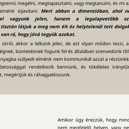
gtenni,
megélni, megtapasztalni, vagy megtanulni, és mi a
retnénk
kijavítani
.
Mert abban a dimenzióban, ahol 
kel vagyunk jelen, hanem a legalapvetőbb sze
isztán látjuk a meg nem élt és helytelenül tett dolgok
van rá, hogy jóvá tegyük azokat.
 útról, akkor a lelkünk jelez, de ezt olyan módon teszi, 
gnek, büntetésnek fogunk fel és általában szenvedünk tőle
 anyagba süllyedt elménk nem kommunikál azzal a részünkk
tossággal rendelkezik bennünk, és tökéletes iránytű
t, megértjük és ráhagyatkozunk.
Amikor úgy érezzük, hogy mind
nem megfelelő helyen, vagy n