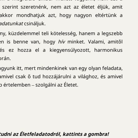
k szerint szeretnénk, nem azt az életet éljük, amit
kkor mondhatjuk azt, hogy nagyon eltértünk a
ladatunkat
csináljuk.
ny, küzdelemmel teli kötelesség, hanem a legszebb
ben is benne van, hogy
hív
minket. Valami, amitől
és ez hozza el a kiegyensúlyozott, harmonikus
orán.
agyunk itt, mert mindenkinek van egy olyan feladata,
 amivel csak ő tud hozzájárulni a világhoz, és amivel
értelemben ‒ szolgálni az Életet.
udni az Életfeladatodról, kattints a gombra!